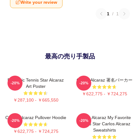
Write your review
1
/
1
最高の売り手製品
Dynamic Tennis Star Alcaraz
Carlos Alcaraz 署名パーカー
-20%
-20%
Art Poster
￥622,775 - ￥724,275
￥287,100 - ￥665,550
Carlos Alcaraz Pullover Hoodie
Carlos Alcaraz My Favorite
-20%
-20%
Tennis Star Carlos Alcaraz
Sweatshirts
￥622,775 - ￥724,275