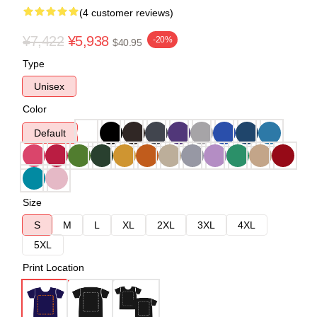
(4 customer reviews)
¥7,422
¥5,938
-20%
$40.95
Type
Unisex
Color
Default
Size
S
M
L
XL
2XL
3XL
4XL
5XL
Print Location