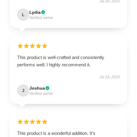
Jul 20, 2025
Lydia
L
Verified owner
This product is well-crafted and consistently
performs well; I highly recommend it.
Jul 18, 2025
Joshua
J
Verified owner
This product is a wonderful addition. It’s