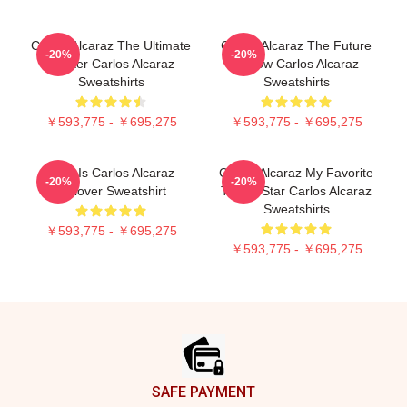
Carlos Alcaraz The Ultimate
Carlos Alcaraz The Future
-20%
-20%
Fighter Carlos Alcaraz
Is Now Carlos Alcaraz
Sweatshirts
Sweatshirts
￥593,775 - ￥695,275
￥593,775 - ￥695,275
Who Is Carlos Alcaraz
Carlos Alcaraz My Favorite
-20%
-20%
Pullover Sweatshirt
Tennis Star Carlos Alcaraz
Sweatshirts
￥593,775 - ￥695,275
￥593,775 - ￥695,275
Footer
SAFE PAYMENT