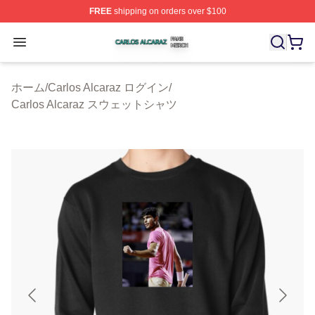
FREE
shipping on orders over $100
Carlos Alcaraz Shop ⚡️ Officially Licensed Carlos Alcar
Open menu
ホーム
/
Carlos Alcaraz ログイン
/
Carlos Alcaraz スウェットシャツ