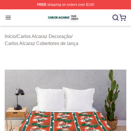
FREE
shipping on orders over $100
Carlos Alcaraz Shop ⚡️ Officially Licensed Carlos Alcar
Open menu
Início
/
Carlos Alcaraz Decoração
/
Carlos Alcaraz Cobertores de lança