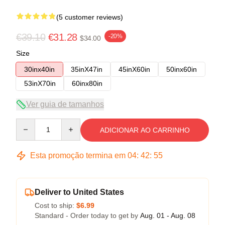
(5 customer reviews)
€39.10
€31.28
-20%
$34.00
Size
30inx40in
35inX47in
45inX60in
50inx60in
53inX70in
60inx80in
Ver guia de tamanhos
Quantity
ADICIONAR AO CARRINHO
Esta promoção termina em
04
:
42
:
54
Deliver to United States
Cost to ship:
$6.99
Standard - Order today to get by
Aug. 01 - Aug. 08