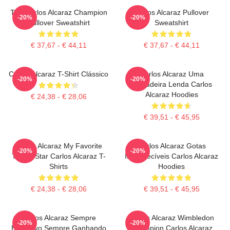
The Carlos Alcaraz Champion
Carlos Alcaraz Pullover
-20%
-20%
Pullover Sweatshirt
Sweatshirt
€ 37,67 - € 44,11
€ 37,67 - € 44,11
Carlos Alcaraz T-Shirt Clássico
Carlos Alcaraz Uma
-20%
-20%
Verdadeira Lenda Carlos
Alcaraz Hoodies
€ 24,38 - € 28,06
€ 39,51 - € 45,95
Carlos Alcaraz My Favorite
Carlos Alcaraz Gotas
-20%
-20%
Tennis Star Carlos Alcaraz T-
Inesquecíveis Carlos Alcaraz
Shirts
Hoodies
€ 24,38 - € 28,06
€ 39,51 - € 45,95
Carlos Alcaraz Sempre
Carlos Alcaraz Wimbledon
-20%
-20%
Explosivo Sempre Ganhando
Champion Carlos Alcaraz