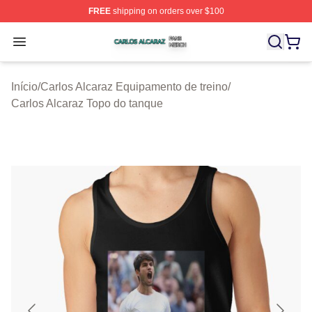
FREE
shipping on orders over $100
Carlos Alcaraz Shop ⚡️ Officially Licensed Carlos Alcar
Open menu
Início
/
Carlos Alcaraz Equipamento de treino
/
Carlos Alcaraz Topo do tanque