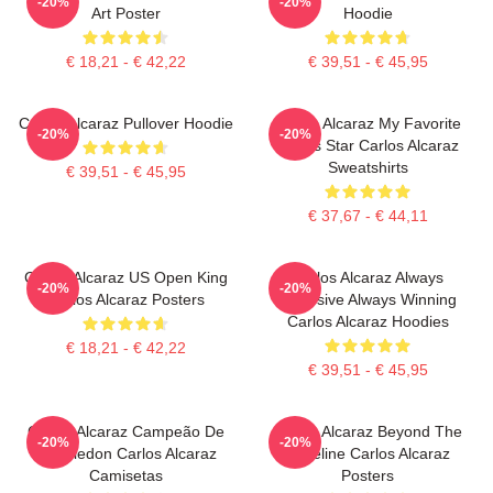
-20%
-20%
Art Poster
Hoodie
€ 18,21 - € 42,22
€ 39,51 - € 45,95
Carlos Alcaraz Pullover Hoodie
Carlos Alcaraz My Favorite
-20%
-20%
Tennis Star Carlos Alcaraz
Sweatshirts
€ 39,51 - € 45,95
€ 37,67 - € 44,11
Carlos Alcaraz US Open King
Carlos Alcaraz Always
-20%
-20%
Carlos Alcaraz Posters
Explosive Always Winning
Carlos Alcaraz Hoodies
€ 18,21 - € 42,22
€ 39,51 - € 45,95
Carlos Alcaraz Campeão De
Carlos Alcaraz Beyond The
-20%
-20%
Wimbledon Carlos Alcaraz
Baseline Carlos Alcaraz
Camisetas
Posters