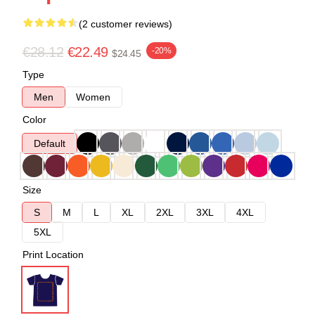
(2 customer reviews)
€28.12
€22.49
-20%
$24.45
Type
Men
Women
Color
Default
Size
S
M
L
XL
2XL
3XL
4XL
5XL
Print Location