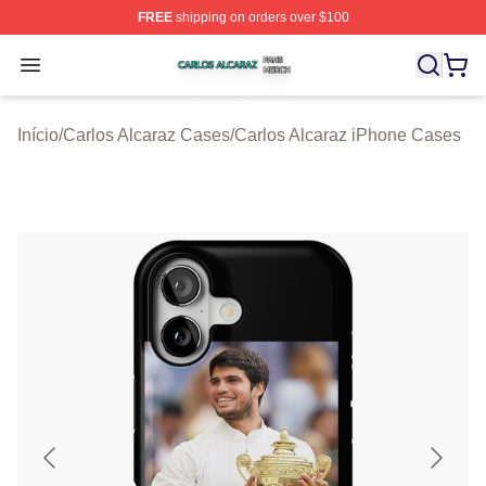
FREE
shipping on orders over $100
Carlos Alcaraz Shop ⚡️ Officially Licensed Carlos Alcar
Open menu
Início
/
Carlos Alcaraz Cases
/
Carlos Alcaraz iPhone Cases