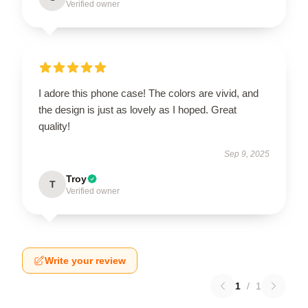
Verified owner
I adore this phone case! The colors are vivid, and
the design is just as lovely as I hoped. Great
quality!
Sep 9, 2025
Troy
T
Verified owner
Write your review
1
/
1