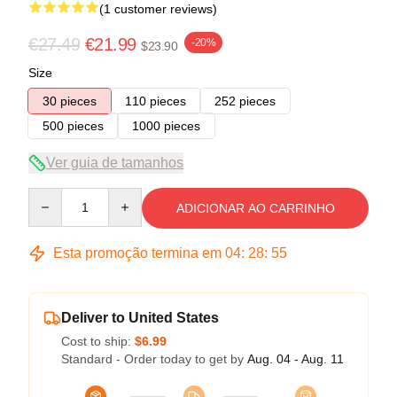
(1 customer reviews)
€27.49
€21.99
-20%
$23.90
Size
30 pieces
110 pieces
252 pieces
500 pieces
1000 pieces
Ver guia de tamanhos
Quantity
ADICIONAR AO CARRINHO
Esta promoção termina em
04
:
28
:
54
Deliver to United States
Cost to ship:
$6.99
Standard - Order today to get by
Aug. 04 - Aug. 11