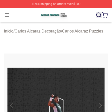
FREE
shipping on orders over $100
Carlos Alcaraz Shop ⚡️ Officially Licensed Carlos Alcar
Open menu
Início
/
Carlos Alcaraz Decoração
/
Carlos Alcaraz Puzzles