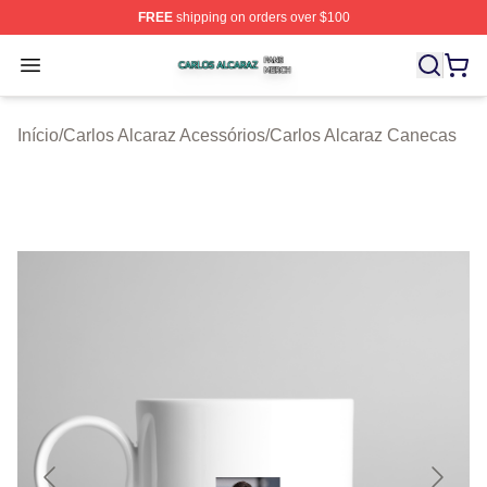
FREE
shipping on orders over $100
Carlos Alcaraz Shop ⚡️ Officially Licensed Carlos Alcar
Open menu
Início
/
Carlos Alcaraz Acessórios
/
Carlos Alcaraz Canecas