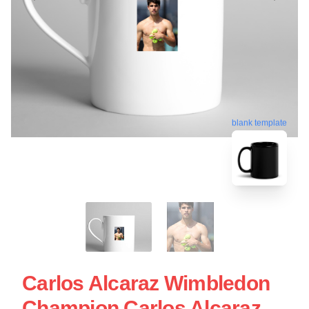
blank template
Carlos Alcaraz Wimbledon
Champion Carlos Alcaraz