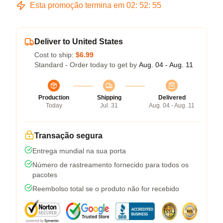
Esta promoção termina em
02
:
52
:
54
Deliver to United States
Cost to ship:
$6.99
Standard - Order today to get by
Aug. 04 - Aug. 11
Production
Shipping
Delivered
Today
Jul. 31
Aug. 04 - Aug. 11
Transação segura
Entrega mundial na sua porta
Número de rastreamento fornecido para todos os
pacotes
Reembolso total se o produto não for recebido