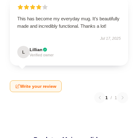
This has become my everyday mug. It’s beautifully
made and incredibly functional. Thanks a lot!
Jul 17, 2025
Lillian
L
Verified owner
Write your review
1
/
1