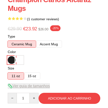
Mugs
(1 customer reviews)
€29.90
€23.92
-20%
$26.00
Type
Ceramic Mug
Accent Mug
Color
Size
11 oz
15 oz
Ver guia de tamanhos
Quantity
ADICIONAR AO CARRINHO