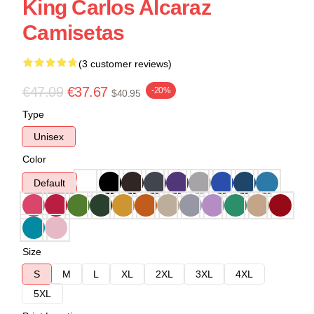
King Carlos Alcaraz
Camisetas
(3 customer reviews)
€47.09
€37.67
-20%
$40.95
Type
Unisex
Color
Default
Size
S
M
L
XL
2XL
3XL
4XL
5XL