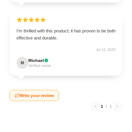
I’m thrilled with this product; it has proven to be both
effective and durable.
Jul 15, 2025
Michael
M
Verified owner
Write your review
1
/
1