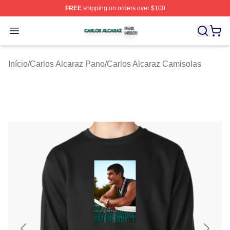
FREE
shipping on orders over $100
Carlos Alcaraz Shop ⚡️ Officially Licensed Carlos Alcar
Open menu
Início
/
Carlos Alcaraz Pano
/
Carlos Alcaraz Camisolas