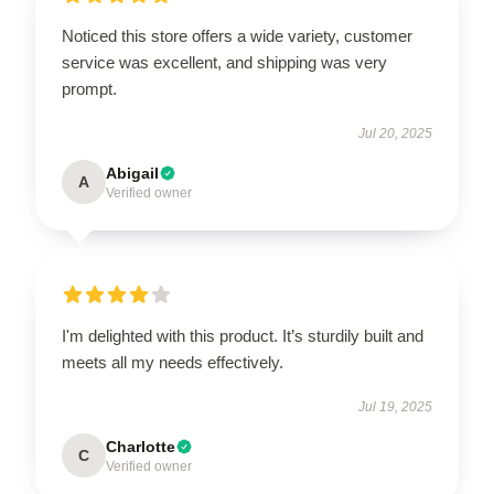
Noticed this store offers a wide variety, customer
service was excellent, and shipping was very
prompt.
Jul 20, 2025
Abigail
A
Verified owner
I'm delighted with this product. It’s sturdily built and
meets all my needs effectively.
Jul 19, 2025
Charlotte
C
Verified owner