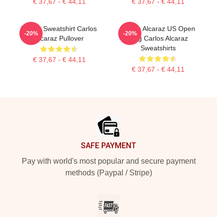
€ 37,67 - € 44,11
€ 37,67 - € 44,11
Tennis Sweatshirt Carlos
Carlos Alcaraz US Open
-20%
-20%
Alcaraz Pullover
King Carlos Alcaraz
Sweatshirts
€ 37,67 - € 44,11
€ 37,67 - € 44,11
Footer
SAFE PAYMENT
Pay with world's most popular and secure payment
methods (Paypal / Stripe)