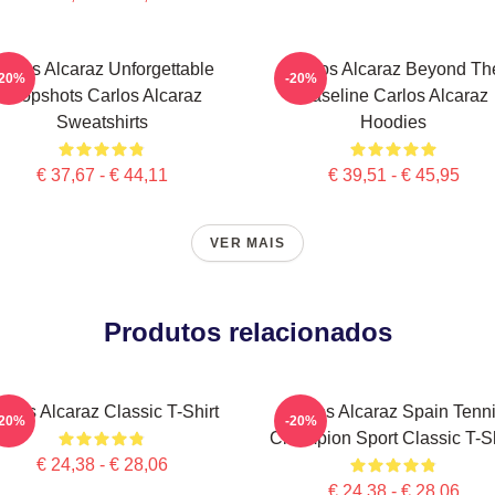
arlos Alcaraz Unforgettable
Carlos Alcaraz Beyond Th
-20%
-20%
Dropshots Carlos Alcaraz
Baseline Carlos Alcaraz
Sweatshirts
Hoodies
€ 37,67 - € 44,11
€ 39,51 - € 45,95
VER MAIS
Produtos relacionados
arlos Alcaraz Classic T-Shirt
Carlos Alcaraz Spain Tenn
-20%
-20%
Champion Sport Classic T-Sh
€ 24,38 - € 28,06
€ 24,38 - € 28,06