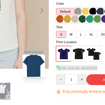
Color
Default
Size
S
M
L
XL
2X
Print Location
blank template
Ver guia de tamanhos
Quantity
A
Esta promoção termina 