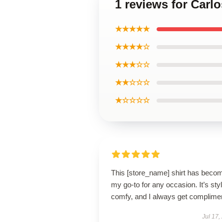
1 reviews for Carl
★★★★★
★★★★☆
★★★☆☆
★★☆☆☆
★☆☆☆☆
This [store_name] shirt has beco
my go-to for any occasion. It’s styl
comfy, and I always get complime
Jul 17,