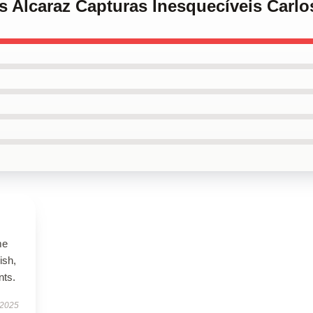
os Alcaraz Capturas Inesquecíveis Carl
me
ish,
nts.
 2025