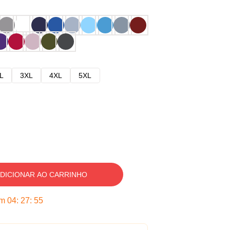
L
3XL
4XL
5XL
DICIONAR AO CARRINHO
em
04
:
27
:
54