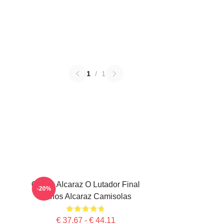
1
/
1
Carlos Alcaraz O Lutador Final
-20%
Carlos Alcaraz Camisolas
€ 37,67 - € 44,11