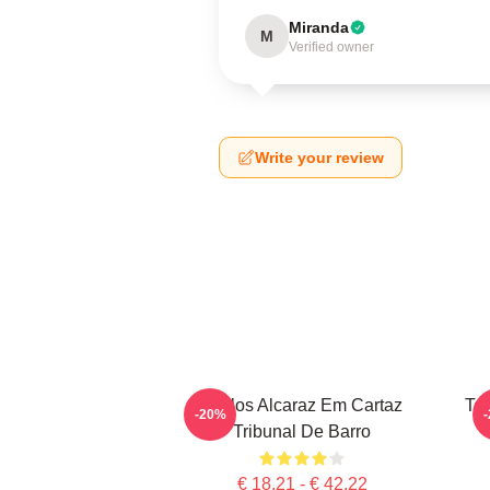
Miranda
M
Verified owner
Write your review
Carlos Alcaraz Em Cartaz
Ten
-20%
Tribunal De Barro
€ 18,21 - € 42,22