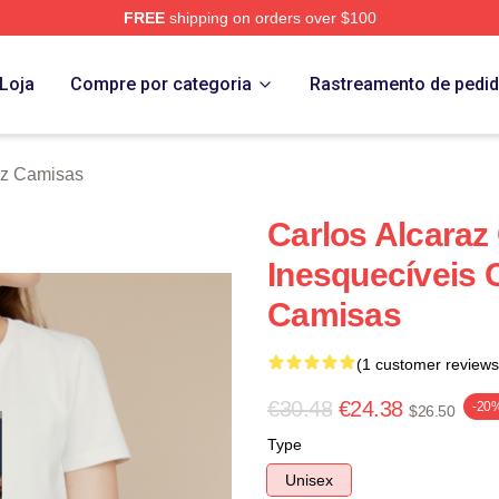
FREE
shipping on orders over $100
 Merch Store
Loja
Compre por categoria
Rastreamento de pedi
az Camisas
Carlos Alcaraz
Inesquecíveis 
Camisas
(1 customer reviews
€30.48
€24.38
-20
$26.50
Type
Unisex