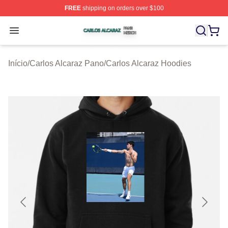
FREE
shipping on orders over $100
Carlos Alcaraz Shop ⚡️ Officially Licensed Carlos Alcar
Open menu
Início
/
Carlos Alcaraz Pano
/
Carlos Alcaraz Hoodies