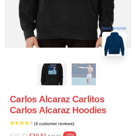
blank template
Carlos Alcaraz Carlitos
Carlos Alcaraz Hoodies
(4 customer reviews)
€49.39
€39.51
-20%