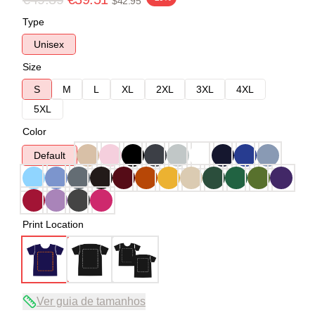
$42.95
Type
Unisex
Size
S
M
L
XL
2XL
3XL
4XL
5XL
Color
Default
Print Location
Ver guia de tamanhos