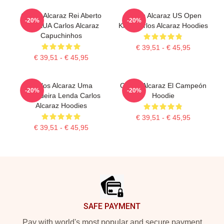
Carlos Alcaraz Rei Aberto
Carlos Alcaraz US Open
-20%
-20%
Dos EUA Carlos Alcaraz
King Carlos Alcaraz Hoodies
Capuchinhos
€ 39,51 - € 45,95
€ 39,51 - € 45,95
Carlos Alcaraz Uma
Carlos Alcaraz El Campeón
-20%
-20%
Verdadeira Lenda Carlos
Hoodie
Alcaraz Hoodies
€ 39,51 - € 45,95
€ 39,51 - € 45,95
Footer
SAFE PAYMENT
Pay with world's most popular and secure payment