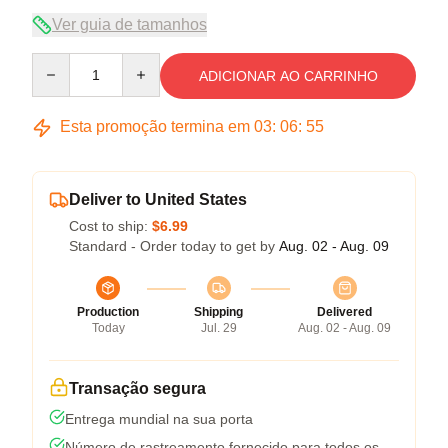
Ver guia de tamanhos
Quantity
ADICIONAR AO CARRINHO
Esta promoção termina em
03
:
06
:
54
Deliver to United States
Cost to ship:
$6.99
Standard - Order today to get by
Aug. 02 - Aug. 09
Production
Shipping
Delivered
Today
Jul. 29
Aug. 02 - Aug. 09
Transação segura
Entrega mundial na sua porta
Número de rastreamento fornecido para todos os