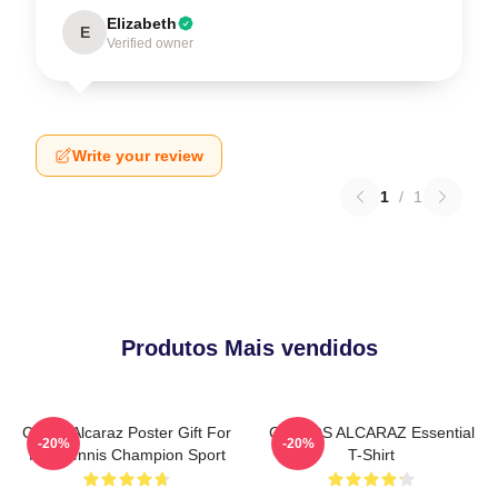
Elizabeth
E
Verified owner
Write your review
1
/
1
Produtos Mais vendidos
Carlos Alcaraz Poster Gift For
CARLOS ALCARAZ Essential
-20%
-20%
Him Tennis Champion Sport
T-Shirt