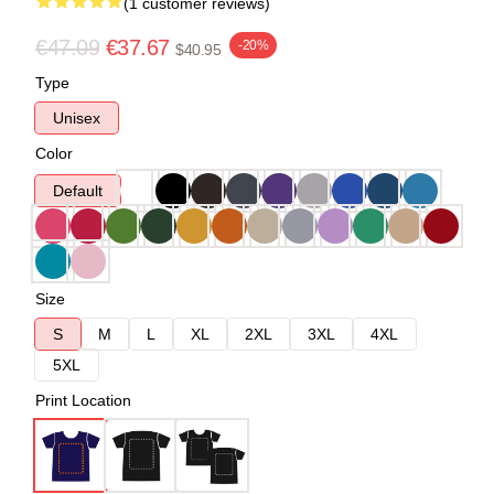
(1 customer reviews)
€47.09
€37.67
-20%
$40.95
Type
Unisex
Color
Default
Size
S
M
L
XL
2XL
3XL
4XL
5XL
Print Location