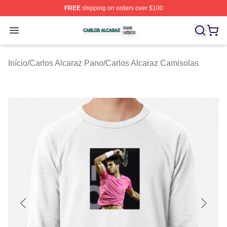
FREE
shipping on orders over $100
Carlos Alcaraz Shop ⚡️ Officially Licensed Carlos Alcar
Open menu
Início
/
Carlos Alcaraz Pano
/
Carlos Alcaraz Camisolas