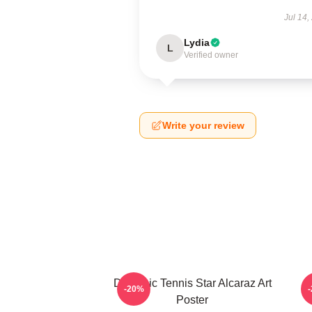
Jul 14,
Lydia
L
Verified owner
Write your review
Dynamic Tennis Star Alcaraz Art
-20%
Poster