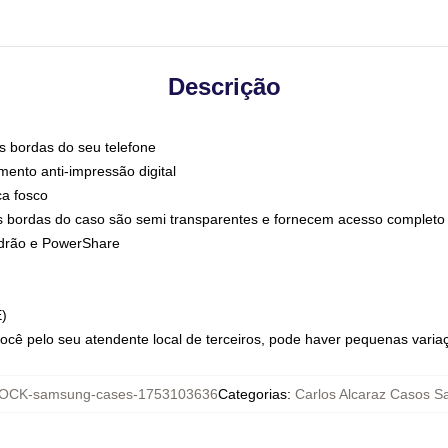
Descrição
s bordas do seu telefone
nto anti-impressão digital
ca fosco
s bordas do caso são semi transparentes e fornecem acesso completo 
adrão e PowerShare
E)
ocê pelo seu atendente local de terceiros, pode haver pequenas varia
OCK-samsung-cases-1753103636
Categorias
:
Carlos Alcaraz Casos 