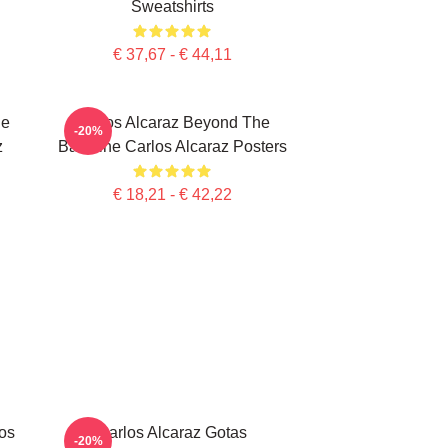
Sweatshirts
€ 37,67 - € 44,11
De
Carlos Alcaraz Beyond The
-20%
z
Baseline Carlos Alcaraz Posters
€ 18,21 - € 42,22
los
Carlos Alcaraz Gotas
-20%