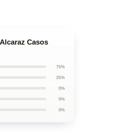
 Alcaraz Casos
75%
25%
0%
0%
0%