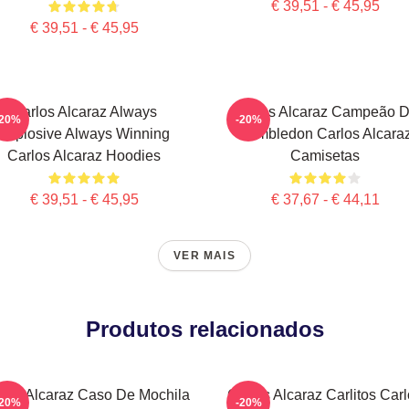
€ 39,51 - € 45,95
€ 39,51 - € 45,95
Carlos Alcaraz Always
Carlos Alcaraz Campeão 
-20%
-20%
Explosive Always Winning
Wimbledon Carlos Alcara
Carlos Alcaraz Hoodies
Camisetas
€ 39,51 - € 45,95
€ 37,67 - € 44,11
VER MAIS
Produtos relacionados
los Alcaraz Caso De Mochila
Carlos Alcaraz Carlitos Car
-20%
-20%