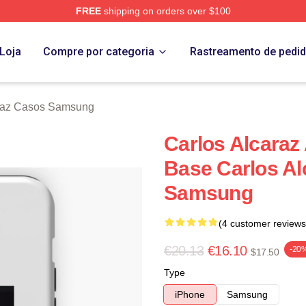
FREE
shipping on orders over $100
 Merch Store
Loja
Compre por categoria
Rastreamento de pedi
araz Casos Samsung
Carlos Alcaraz
Base Carlos Al
Samsung
(4 customer reviews
€20.13
€16.10
-20
$17.50
Type
iPhone
Samsung