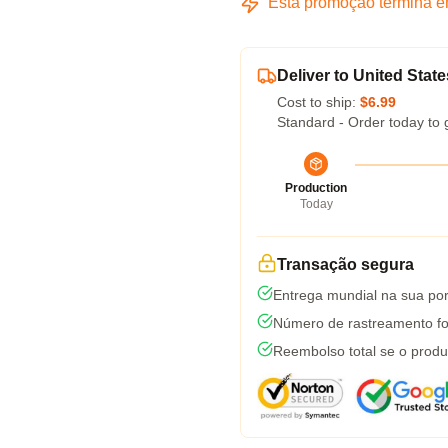
Esta promoção termina 
Deliver to United State
Cost to ship:
$6.99
Standard - Order today to 
Production
Today
Transação segura
Entrega mundial na sua por
Número de rastreamento fo
Reembolso total se o produ