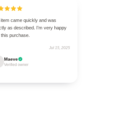
 item came quickly and was
tly as described. I’m very happy
 this purchase.
Jul 15, 2025
Maeve
Verified owner