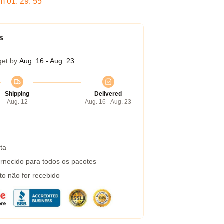
em
01
:
29
:
54
s
get by
Aug. 16 - Aug. 23
Shipping
Delivered
Aug. 12
Aug. 16 - Aug. 23
ta
rnecido para todos os pacotes
to não for recebido