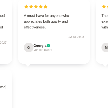
se!
A must-have for anyone who
The
appreciates both quality and
exac
ed
effectiveness.
with
Jul 18, 2025
 2025
Georgia
G
M
Verified owner
name]