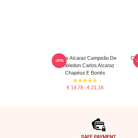
Carlos Alcaraz Campeão De
Car
-20%
Wimbledon Carlos Alcaraz
Chapéus E Bonés
€ 19,78 - € 21,16
Footer
SAFE PAYMENT