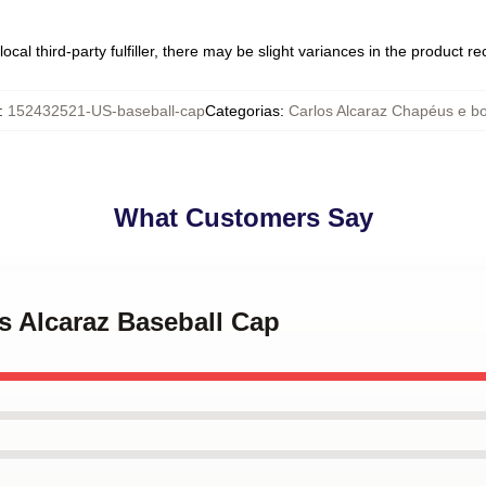
ocal third-party fulfiller, there may be slight variances in the product r
:
152432521-US-baseball-cap
Categorias
:
Carlos Alcaraz Chapéus e b
What Customers Say
os Alcaraz Baseball Cap