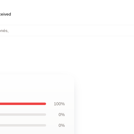
eceived
onés
,
100%
0%
0%