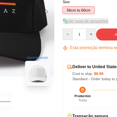
Size
56cm to 60cm
Ver guia de tamanhos
Quantity
A
Esta promoção termina 
blank template
Deliver to United State
Cost to ship:
$6.99
Standard - Order today to 
Production
Today
Transação segura