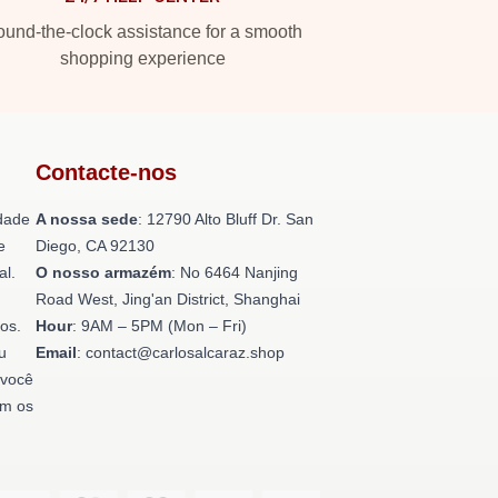
und-the-clock assistance for a smooth
shopping experience
Contacte-nos
dade
A nossa sede
: 12790 Alto Bluff Dr. San
e
Diego, CA 92130
al.
O nosso armazém
: No 6464 Nanjing
Road West, Jing'an District, Shanghai
os.
Hour
: 9AM – 5PM (Mon – Fri)
u
Email
: contact@carlosalcaraz.shop
 você
om os