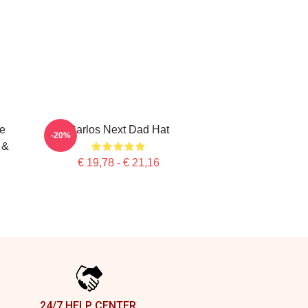
te
Carlos Next Dad Hat
-20%
 &
€ 19,78 - € 21,16
24/7 HELP CENTER