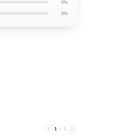
0%
0%
1
/
1