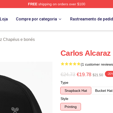
FREE
shipping on orders over $100
 Merch Store
Loja
Compre por categoria
Rastreamento de pedi
az Chapéus e bonés
Carlos Alcaraz
(1 customer reviews
€24.73
€19.78
-20
$21.50
Type
Snapback Hat
Bucket Hat
Style
Printing