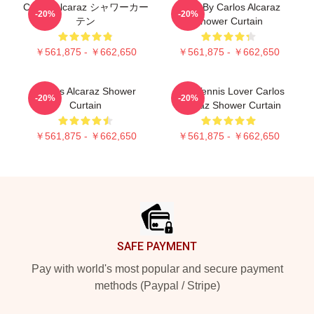
Carlos Alcaraz シャワーカー
Tenis By Carlos Alcaraz
-20%
-20%
テン
Shower Curtain
￥561,875 - ￥662,650
￥561,875 - ￥662,650
Carlos Alcaraz Shower
Girls Tennis Lover Carlos
-20%
-20%
Curtain
Alcaraz Shower Curtain
￥561,875 - ￥662,650
￥561,875 - ￥662,650
Footer
SAFE PAYMENT
Pay with world's most popular and secure payment
methods (Paypal / Stripe)