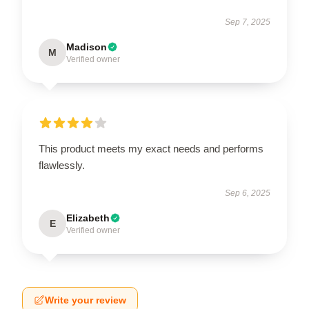
Sep 7, 2025
Madison
M
Verified owner
This product meets my exact needs and performs
flawlessly.
Sep 6, 2025
Elizabeth
E
Verified owner
Write your review