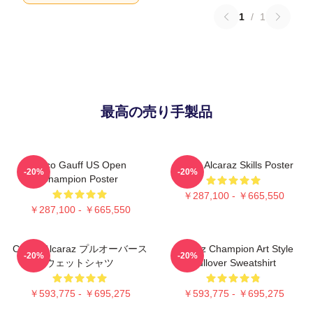
1
/
1
最高の売り手製品
Coco Gauff US Open
Carlos Alcaraz Skills Poster
-20%
-20%
Champion Poster
￥287,100 - ￥665,550
￥287,100 - ￥665,550
Carlos Alcaraz プルオーバース
Alcaraz Champion Art Style
-20%
-20%
ウェットシャツ
Pullover Sweatshirt
￥593,775 - ￥695,275
￥593,775 - ￥695,275