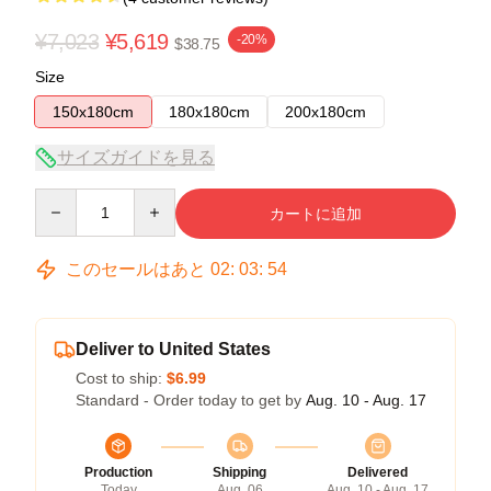
¥7,023
¥5,619
-20%
$38.75
Size
150x180cm
180x180cm
200x180cm
サイズガイドを見る
Quantity
カートに追加
このセールはあと
02
:
03
:
53
Deliver to United States
Cost to ship:
$6.99
Standard - Order today to get by
Aug. 10 - Aug. 17
Production
Shipping
Delivered
Today
Aug. 06
Aug. 10 - Aug. 17