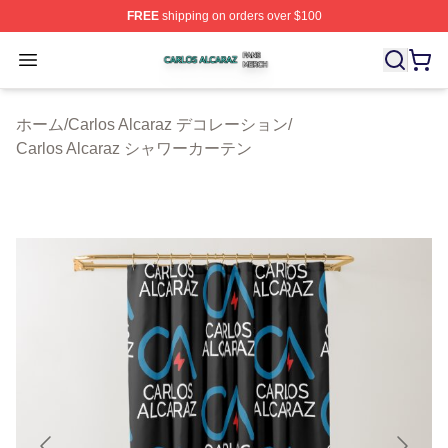
FREE
shipping on orders over $100
Carlos Alcaraz Shop ⚡️ Officially Licensed Carlos Alcar
Open menu
ホーム
/
Carlos Alcaraz デコレーション
/
Carlos Alcaraz シャワーカーテン