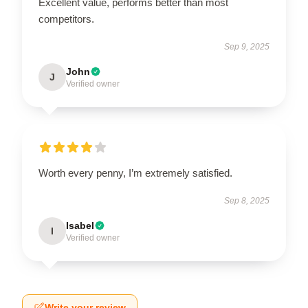
Excellent value, performs better than most
competitors.
Sep 9, 2025
John
J
Verified owner
Worth every penny, I’m extremely satisfied.
Sep 8, 2025
Isabel
I
Verified owner
Write your review