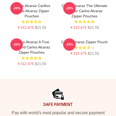
Carlos Alcaraz Carlitos
Carlos Alcaraz The Ultimate
-20%
-20%
Carlos Alcaraz Zipper
Fighter Carlos Alcaraz
Pouches
Zipper Pouches
￥312,475
$21.55
￥312,475
$21.55
Carlos Alcaraz A True
Carloz Alcaraz Zipper Pouch
-20%
-20%
Legend Carlos Alcaraz
Zipper Pouches
￥312,475
$21.55
￥312,475
$21.55
Footer
SAFE PAYMENT
Pay with world's most popular and secure payment