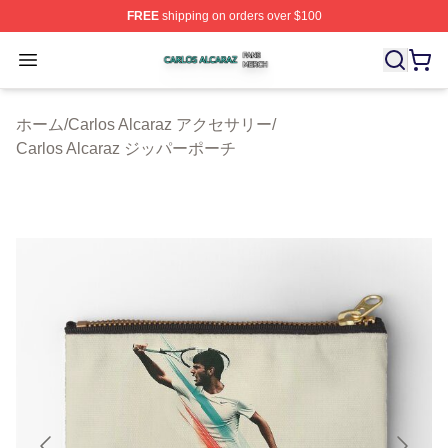
FREE
shipping on orders over $100
Carlos Alcaraz Shop ⚡️ Officially Licensed Carlos Alcar
Open menu
ホーム
/
Carlos Alcaraz アクセサリー
/
Carlos Alcaraz ジッパーポーチ