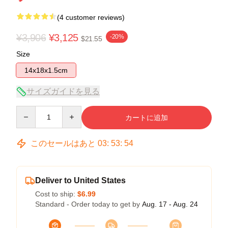
(4 customer reviews)
¥3,906
¥3,125
-20%
$21.55
Size
14x18x1.5cm
サイズガイドを見る
Quantity
カートに追加
このセールはあと
03
:
53
:
54
Deliver to United States
Cost to ship:
$6.99
Standard - Order today to get by
Aug. 17 - Aug. 24