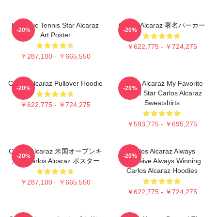
Dynamic Tennis Star Alcaraz
Carlos Alcaraz 署名パーカー
-20%
-20%
Art Poster
￥622,775 - ￥724,275
￥287,100 - ￥665,550
Carlos Alcaraz Pullover Hoodie
Carlos Alcaraz My Favorite
-20%
-20%
Tennis Star Carlos Alcaraz
Sweatshirts
￥622,775 - ￥724,275
￥593,775 - ￥695,275
Carlos Alcaraz 米国オープンキ
Carlos Alcaraz Always
-20%
-20%
ング Carlos Alcaraz ポスター
Explosive Always Winning
Carlos Alcaraz Hoodies
￥287,100 - ￥665,550
￥622,775 - ￥724,275