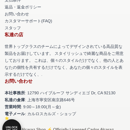
返品・返金ポリシー
お問い合わせ
カスタマーサポート(FAQ)
スタッフ
私達の店
世界トップクラスのチームによってデザインされている高品質な
製品をお届けしています。 スタイリッシュで綺麗な商品をご用意
しております。 これは、個々のスタイルだけでなく、他の人とあ
なたの個性を共有するだけでなく、あなたの個々のスタイルを表
示するだけでなく、.
お問い合わせ
本社事務所
: 12790 ハイブルーフ サンディエゴ Dr, CA 92130
私達の倉庫
: 上海市寧安区南京路646号
営業時間
: 9:00～18:00(月～金)
電子メール
: カルロスカルズ・ショップ
UNLOCK
© Carlos Alcaraz Shop ⚡️ Officially Licensed Carlos Alcaraz