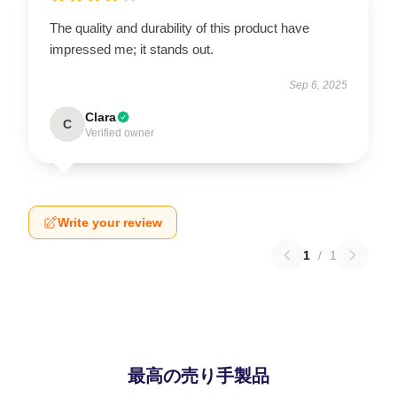
The quality and durability of this product have
impressed me; it stands out.
Sep 6, 2025
Clara
C
Verified owner
Write your review
1
/
1
最高の売り手製品