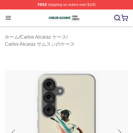
FREE
shipping on orders over $100
Carlos Alcaraz Shop ⚡️ Officially Licensed Carlos Alcar
Open menu
ホーム
/
Carlos Alcaraz ケース
/
Carlos Alcaraz サムスンのケース