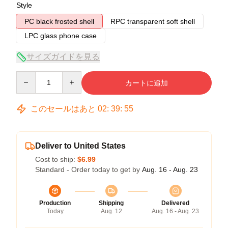
Style
PC black frosted shell
RPC transparent soft shell
LPC glass phone case
サイズガイドを見る
Quantity
カートに追加
このセールはあと
02
:
39
:
54
Deliver to United States
Cost to ship:
$6.99
Standard - Order today to get by
Aug. 16 - Aug. 23
Production
Shipping
Delivered
Today
Aug. 12
Aug. 16 - Aug. 23