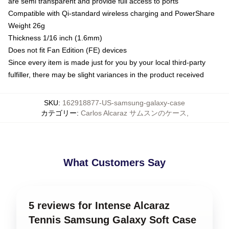
are semi transparent and provide full access to ports
Compatible with Qi-standard wireless charging and PowerShare
Weight 26g
Thickness 1/16 inch (1.6mm)
Does not fit Fan Edition (FE) devices
Since every item is made just for you by your local third-party
fulfiller, there may be slight variances in the product received
SKU
:
162918877-US-samsung-galaxy-case
カテゴリー
:
Carlos Alcaraz サムスンのケース
,
What Customers Say
5 reviews for Intense Alcaraz
Tennis Samsung Galaxy Soft Case