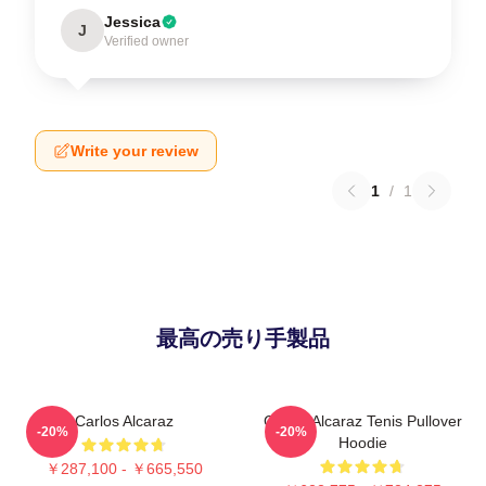
Jessica
J
Verified owner
Write your review
1
/
1
最高の売り手製品
Carlos Alcaraz
Carlos Alcaraz Tenis Pullover
-20%
-20%
Hoodie
￥287,100 - ￥665,550