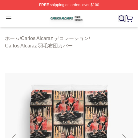
FREE
shipping on orders over $100
Carlos Alcaraz Shop ⚡️ Officially Licensed Carlos Alcar
Open menu
ホーム
/
Carlos Alcaraz デコレーション
/
Carlos Alcaraz 羽毛布団カバー