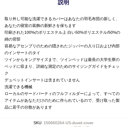
説明
取り外し可能な洗濯できるカバーはあなたの羽毛布団の新しく、
あなたの寝室の装飾の新鮮さを保ちます
印刷された100%のポリエステル上 白い50%ポリエステル/50%の
綿の背部
容易なアセンブリのための隠されたジッパーの入り口および内部
のインサートのタイ
ツインからキングサイズまで、ツインベッドは最長の大学生寮の
ベッドに収まり、詳細な測定のためのサイジングガイドをチェッ
ク
デュベットインサートは含まれていません
洗濯できる機械
ローカルのサードパーティのフルフィルダーによって、すべての
アイテムがあなただけのために作られているので、受け取った製
品に若干の分散があります
SKU
:
150660264-US-duvet-cover