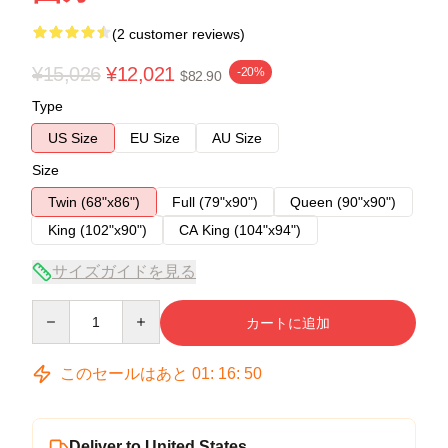
(2 customer reviews)
¥15,026
¥12,021
-20%
$82.90
Type
US Size
EU Size
AU Size
Size
Twin (68"x86")
Full (79"x90")
Queen (90"x90")
King (102"x90")
CA King (104"x94")
サイズガイドを見る
Quantity
カートに追加
このセールはあと
01
:
16
:
50
Deliver to United States