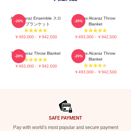
Ace Alcaraz Ensemble スロ
Carlos Alcaraz Throw
-20%
-20%
ーブランケット
Blanket
￥493,000 - ￥942,500
￥493,000 - ￥942,500
The Alcaraz Throw Blanket
Carlos Alcaraz Throw
-20%
-20%
Blanket
￥493,000 - ￥942,500
￥493,000 - ￥942,500
Footer
SAFE PAYMENT
Pay with world's most popular and secure payment