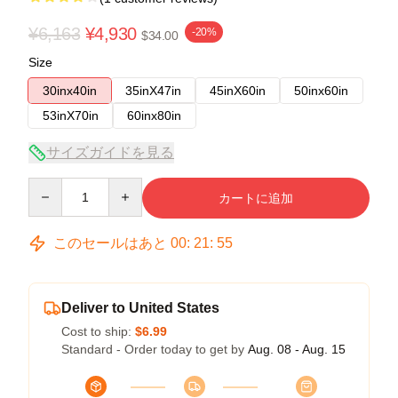
¥6,163
¥4,930
-20%
$34.00
Size
30inx40in
35inX47in
45inX60in
50inx60in
53inX70in
60inx80in
サイズガイドを見る
Quantity
カートに追加
このセールはあと
00
:
21
:
54
Deliver to United States
Cost to ship:
$6.99
Standard - Order today to get by
Aug. 08 - Aug. 15