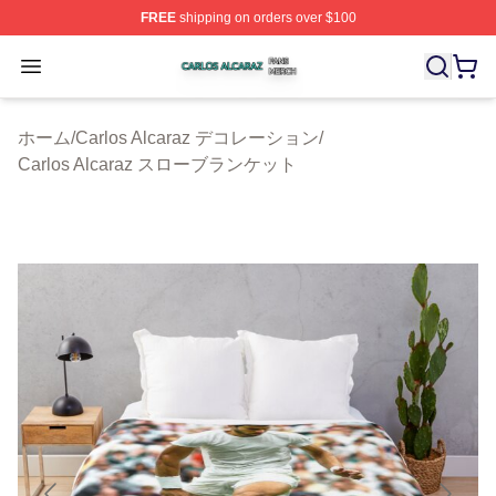
FREE
shipping on orders over $100
Carlos Alcaraz Shop ⚡️ Officially Licensed Carlos Alcar
Open menu
ホーム
/
Carlos Alcaraz デコレーション
/
Carlos Alcaraz スローブランケット