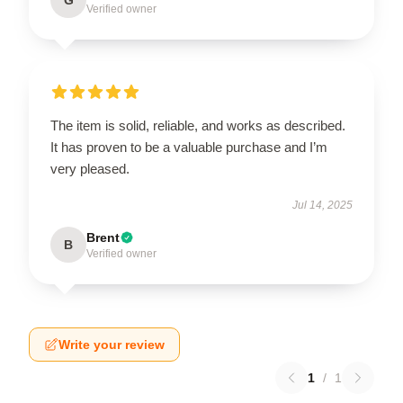
Verified owner
The item is solid, reliable, and works as described.
It has proven to be a valuable purchase and I’m
very pleased.
Jul 14, 2025
Brent
B
Verified owner
Write your review
1
/
1