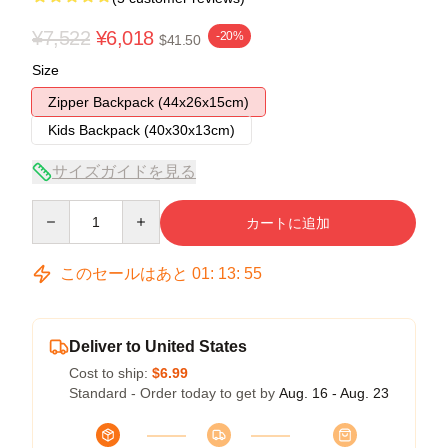
¥7,522
¥6,018
-20%
$41.50
Size
Zipper Backpack (44x26x15cm)
Kids Backpack (40x30x13cm)
サイズガイドを見る
Quantity
カートに追加
このセールはあと
01
:
13
:
54
Deliver to United States
Cost to ship:
$6.99
Standard - Order today to get by
Aug. 16 - Aug. 23