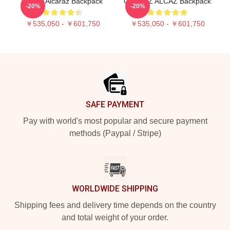
Carlos Alcaraz Backpack
CARLOZ ALCAZ Backpack
-20%
-20%
￥535,050 - ￥601,750
￥535,050 - ￥601,750
Footer
SAFE PAYMENT
Pay with world's most popular and secure payment
methods (Paypal / Stripe)
WORLDWIDE SHIPPING
Shipping fees and delivery time depends on the country
and total weight of your order.