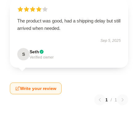
The product was good, had a shipping delay but still
arrived when needed.
Sep 5, 2025
Seth
S
Verified owner
Write your review
1
/
1