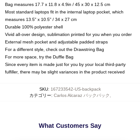
Bag measures 17.7 x 11.8 x 4.9in / 45 x 30 x 12.5 cm
Most standard laptops fit in the internal laptop pocket, which
measures 13.5" x 10.5" / 34 x 27 cm
Durable 100% polyester shell
Vivid all-over design, sublimation printed for you when you order
External mesh pocket and adjustable padded straps
For a different style, check out the Drawstring Bag
For more space, try the Duffle Bag
Since every item is made just for you by your local third-party
fulfiller, there may be slight variances in the product received
SKU
:
167233542-US-backpack
カテゴリー
:
Carlos Alcaraz バックパック
,
What Customers Say