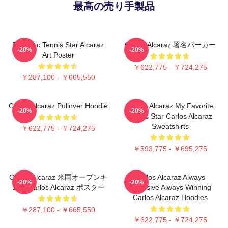
最高の売り手製品
Dynamic Tennis Star Alcaraz
Carlos Alcaraz 署名パーカー
-20%
-20%
Art Poster
￥622,775 - ￥724,275
￥287,100 - ￥665,550
Carlos Alcaraz Pullover Hoodie
Carlos Alcaraz My Favorite
-20%
-20%
Tennis Star Carlos Alcaraz
Sweatshirts
￥622,775 - ￥724,275
￥593,775 - ￥695,275
Carlos Alcaraz 米国オープンキ
Carlos Alcaraz Always
-20%
-20%
ング Carlos Alcaraz ポスター
Explosive Always Winning
Carlos Alcaraz Hoodies
￥287,100 - ￥665,550
￥622,775 - ￥724,275