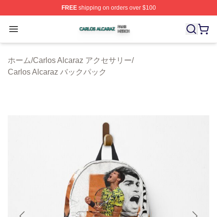
FREE
shipping on orders over $100
Carlos Alcaraz Shop ⚡️ Officially Licensed Carlos Alcar
Open menu
ホーム
/
Carlos Alcaraz アクセサリー
/
Carlos Alcaraz バックパック