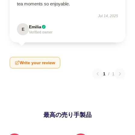
tea moments so enjoyable.
Jul 14, 2025
Emilia
E
Verified owner
Write your review
1
/
1
最高の売り手製品