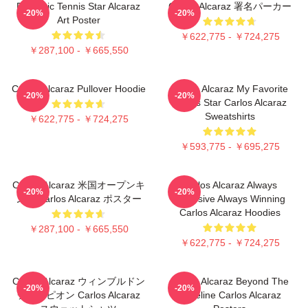
Dynamic Tennis Star Alcaraz
Carlos Alcaraz 署名パーカー
-20%
-20%
Art Poster
￥622,775 - ￥724,275
￥287,100 - ￥665,550
Carlos Alcaraz Pullover Hoodie
Carlos Alcaraz My Favorite
-20%
-20%
Tennis Star Carlos Alcaraz
Sweatshirts
￥622,775 - ￥724,275
￥593,775 - ￥695,275
Carlos Alcaraz 米国オープンキ
Carlos Alcaraz Always
-20%
-20%
ング Carlos Alcaraz ポスター
Explosive Always Winning
Carlos Alcaraz Hoodies
￥287,100 - ￥665,550
￥622,775 - ￥724,275
Carlos Alcaraz ウィンブルドン
Carlos Alcaraz Beyond The
-20%
-20%
チャンピオン Carlos Alcaraz
Baseline Carlos Alcaraz