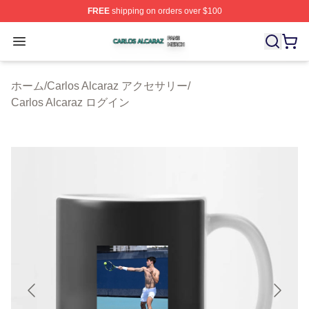
FREE
shipping on orders over $100
Carlos Alcaraz Shop ⚡️ Officially Licensed Carlos Alcar
Open menu
ホーム
/
Carlos Alcaraz アクセサリー
/
Carlos Alcaraz ログイン