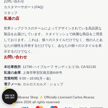
お問い合わせ
カスタマーサポート(FAQ)
スタッフ
私達の店
世界トップクラスのチームによってデザインされている高品質な
製品をお届けしています。 スタイリッシュで綺麗な商品をご用意
しております。 これは、個々のスタイルだけでなく、他の人とあ
なたの個性を共有するだけでなく、あなたの個々のスタイルを表
示するだけでなく、.
お問い合わせ
本社事務所
: 12790 ハイブルーフ サンディエゴ Dr, CA 92130
私達の倉庫
: 上海市寧安区南京路646号
営業時間
: 9:00～18:00(月～金)
電子メール
: カルロスカルズ・ショップ
UNLOCK
© Carlos Alcaraz Shop ⚡️ Officially Licensed Carlos Alcaraz
10% OFF
Merch Store 2026 all rights reserved