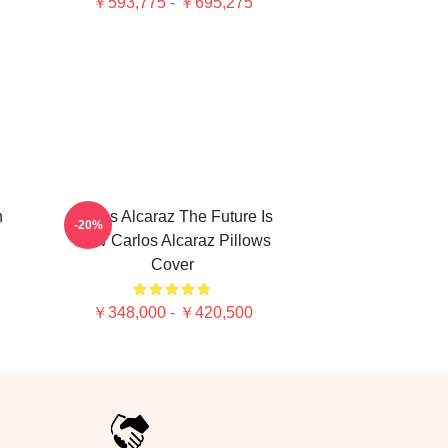
￥593,775 - ￥695,275
n
Carlos Alcaraz The Future Is
-20%
Now Carlos Alcaraz Pillows
Cover
￥348,000 - ￥420,500