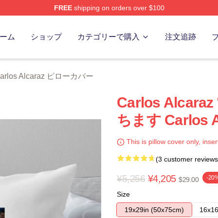
FREE
shipping on orders over $100
 Merch Store
ーム
ショップ
カテゴリーで購入
注文追跡
arlos Alcaraz ピローカバー
Carlos Alc
ちます Carlos
This is pillow cover only, inser
(3 customer reviews
¥5,256
¥4,205
-20
$29.00
Size
19x29in (50x75cm)
16x16