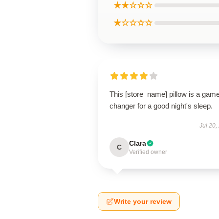
★★☆☆☆
★☆☆☆☆
This [store_name] pillow is a gam
changer for a good night's sleep.
Jul 20,
Clara
C
Verified owner
Write your review