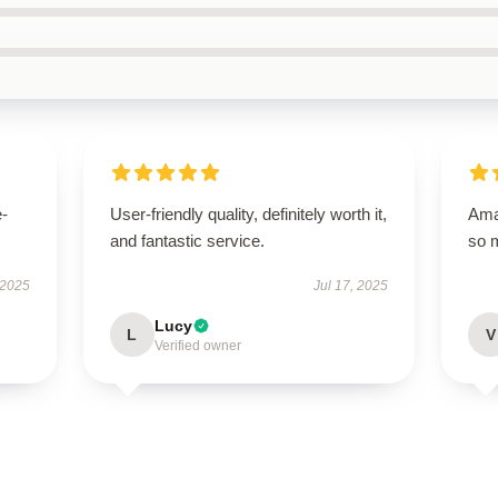
e-
User-friendly quality, definitely worth it,
Amaz
and fantastic service.
so 
 2025
Jul 17, 2025
Lucy
L
V
Verified owner