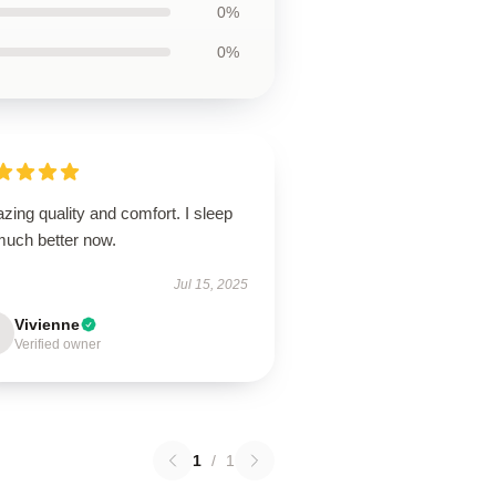
0%
0%
ing quality and comfort. I sleep
much better now.
Jul 15, 2025
Vivienne
Verified owner
1
/
1