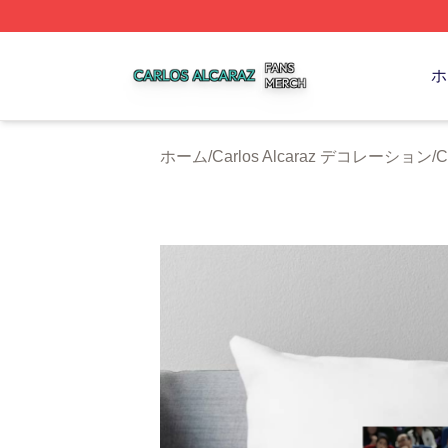
Carlos Alcaraz Shop ⚡️ Officially Licensed Carlos Alcaraz
ホ
ホーム
/
Carlos Alcaraz デコレーション
/
C